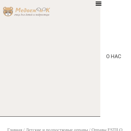
Меню
Перейти
к
содержимому
O НАС
Главная
/
Детские и подростковые оправы
/ Оправы ESTILO