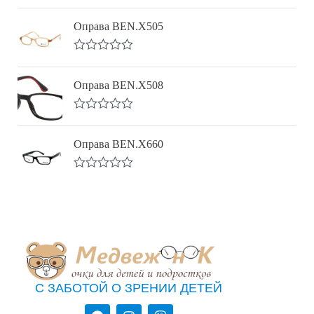
Оценка
5.00
из 5
Оправа BEN.X505
О
ц
е
Оправа BEN.X508
н
к
а
О
0
ц
и
е
Оправа BEN.X660
з
н
5
к
а
О
0
ц
и
е
з
н
5
к
а
0
и
з
5
С ЗАБОТОЙ О ЗРЕНИИ ДЕТЕЙ
T
I
V