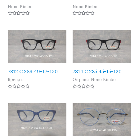
Nono Bimbo
Nono Bimbo
Оценка
Оценка
0
0
из
из
5
5
7812 C 289 49-17-130
7814 C 285 45-15-120
Бренды
Оправы Nono Bimbo
Оценка
Оценка
0
0
из
из
5
5